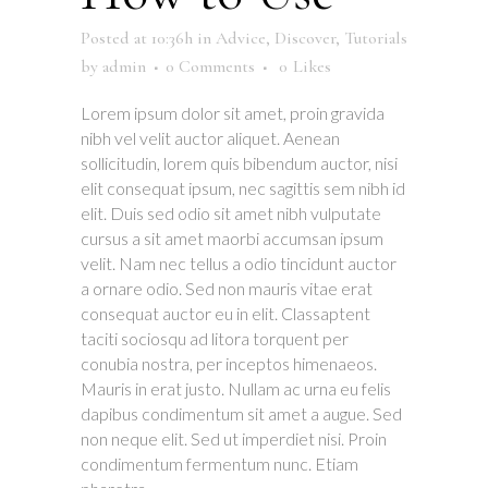
Posted at 10:36h
in
Advice
,
Discover
,
Tutorials
by
admin
0 Comments
0
Likes
Lorem ipsum dolor sit amet, proin gravida
nibh vel velit auctor aliquet. Aenean
sollicitudin, lorem quis bibendum auctor, nisi
elit consequat ipsum, nec sagittis sem nibh id
elit. Duis sed odio sit amet nibh vulputate
cursus a sit amet maorbi accumsan ipsum
velit. Nam nec tellus a odio tincidunt auctor
a ornare odio. Sed non mauris vitae erat
consequat auctor eu in elit. Classaptent
taciti sociosqu ad litora torquent per
conubia nostra, per inceptos himenaeos.
Mauris in erat justo. Nullam ac urna eu felis
dapibus condimentum sit amet a augue. Sed
non neque elit. Sed ut imperdiet nisi. Proin
condimentum fermentum nunc. Etiam