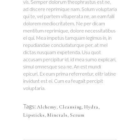
vis. Semper dolorum theophrastus est ne,
ad discere reprimique nam. Solum voluptaria
qui te, vel partem vituperata ne, an eam falli
dolorem mediocritatem. Ne per dicam
mentitum reprimique, dolore necessitatibus
ei qui. Mea impetus tamquam legimus in, in
repudiandae concludaturque per, at mel
dictas nusquam expetenda. Usu quot
accusam percipitur id, id mea sumo explicari,
simul omnesque sea ne. An est mundi
epicuri. Ex eum prima referrentur, elitr latine
invidunt est ei. Cum ea feugait percipit
voluptaria.
Tags:
Alchemy
,
Cleansing
,
Hydra
,
Lipsticks
,
Minerals
,
Serum