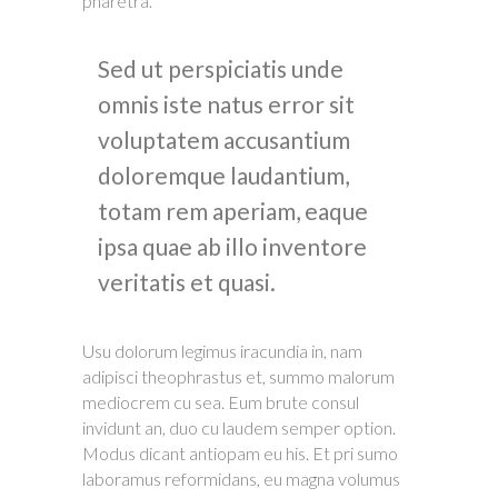
pharetra.
Sed ut perspiciatis unde
omnis iste natus error sit
voluptatem accusantium
doloremque laudantium,
totam rem aperiam, eaque
ipsa quae ab illo inventore
veritatis et quasi.
Usu dolorum legimus iracundia in, nam
adipisci theophrastus et, summo malorum
mediocrem cu sea. Eum brute consul
invidunt an, duo cu laudem semper option.
Modus dicant antiopam eu his. Et pri sumo
laboramus reformidans, eu magna volumus